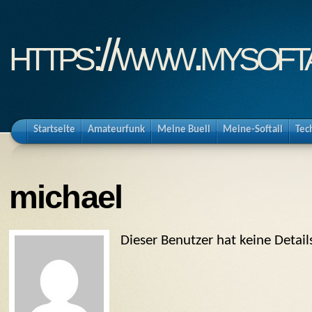
https://www.mysofta
Startseite
Amateurfunk
Meine Buell
Meine-Softail
Tec
michael
Dieser Benutzer hat keine Detai