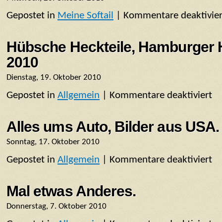
Gepostet in
Meine Softail
|
Kommentare deaktivier
Hübsche Heckteile, Hamburger 
2010
Dienstag, 19. Oktober 2010
Gepostet in
Allgemein
|
Kommentare deaktiviert
für
Hüb
Heck
Alles ums Auto, Bilder aus USA.
Ham
Sonntag, 17. Oktober 2010
Har
Gepostet in
Allgemein
|
Kommentare deaktiviert
für
Day
Alle
201
um
Mal etwas Anderes.
Aut
Donnerstag, 7. Oktober 2010
Bild