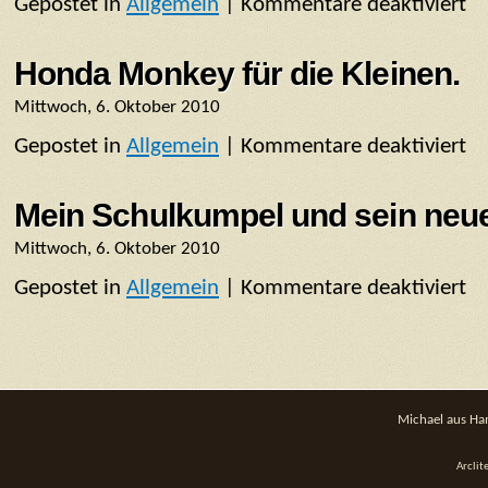
Gepostet in
Allgemein
|
Kommentare deaktiviert
für
aus
Mal
USA
etw
Honda Monkey für die Kleinen.
And
Mittwoch, 6. Oktober 2010
Gepostet in
Allgemein
|
Kommentare deaktiviert
für
Hon
Mo
Mein Schulkumpel und sein neue
für
Mittwoch, 6. Oktober 2010
die
Gepostet in
Allgemein
|
Kommentare deaktiviert
für
Klei
Mei
Sch
und
sein
Michael aus Ha
neu
Spie
Arcli