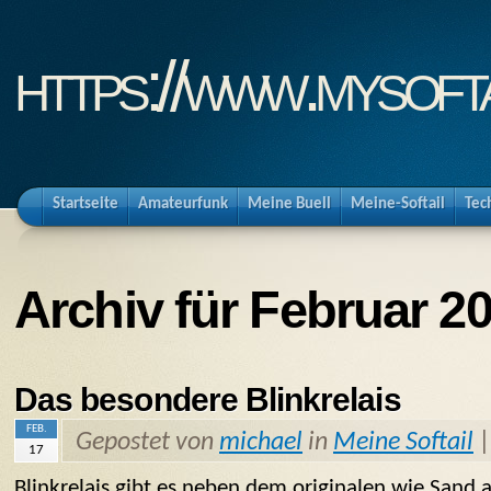
https://www.mysofta
Startseite
Amateurfunk
Meine Buell
Meine-Softail
Tec
Archiv für Februar 2
Das besondere Blinkrelais
FEB.
Gepostet von
michael
in
Meine Softail
17
Blinkrelais gibt es neben dem originalen wie Sand