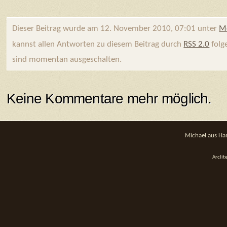
Dieser Beitrag wurde am 12. November 2010, 07:01 unter
Me
kannst allen Antworten zu diesem Beitrag durch
RSS 2.0
folg
sind momentan ausgeschalten.
Keine Kommentare mehr möglich.
Michael aus Ha
Arcli