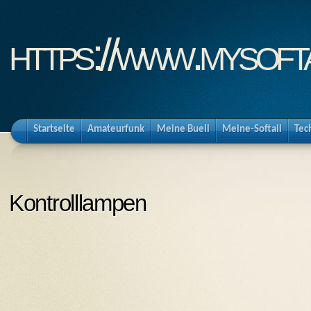
https://www.mysofta
Startseite
Amateurfunk
Meine Buell
Meine-Softail
Tec
Kontrolllampen